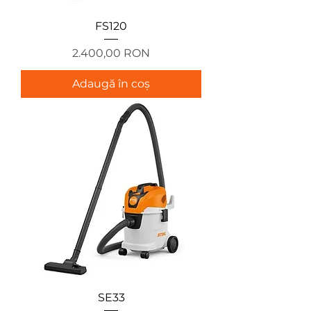
FS120
Preț
2.400,00 RON
Adaugă în coș
SE33