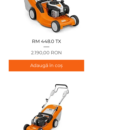
RM 448.0 TX
Preț
2.190,00 RON
Adaugă în coș