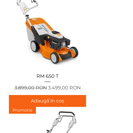
RM 650 T
Preț normal
Preț redus
3.899,00 RON
3.499,00 RON
Adaugă în coș
Promotie