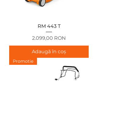
RM 443 T
Preț
2.099,00 RON
Adaugă în coș
Promotie