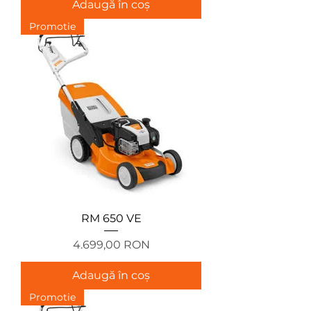
Adaugă în coș
Promotie
RM 650 VE
Preț
4.699,00 RON
Adaugă în coș
Promotie