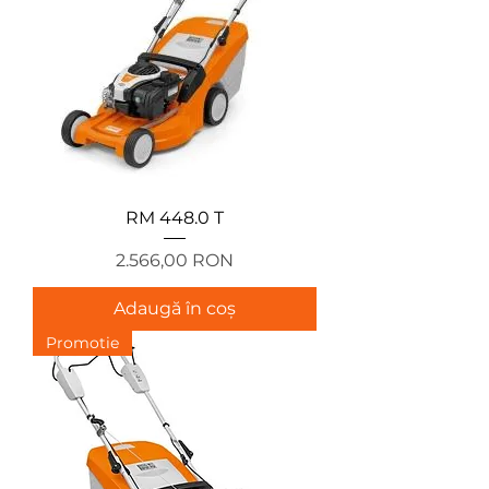
RM 448.0 T
Preț
2.566,00 RON
Adaugă în coș
Promotie