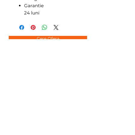
Garantie
24 luni
Cere Ofera
mesiada@gmail.com
0744763679
Locații
Gilău, Strada Someșului Rece nr. 15
Huedin, Strada Horea nr. 63
Turda, Strada Romană nr. 8
Utile