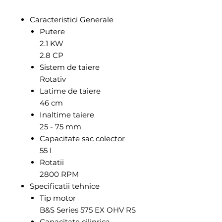
Caracteristici Generale
Putere
2.1 KW
2.8 CP
Sistem de taiere
Rotativ
Latime de taiere
46 cm
Inaltime taiere
25 - 75 mm
Capacitate sac colector
55 l
Rotatii
2800 RPM
Specificatii tehnice
Tip motor
B&S Series 575 EX OHV RS
Capacitate cilinrica