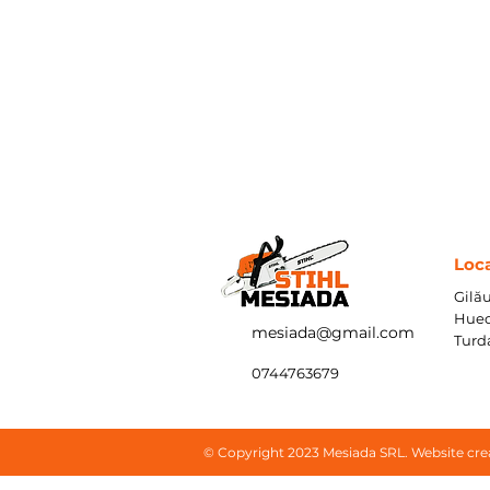
Loca
Gilău
Hued
mesiada@gmail.com
Turd
0744763679
© Copyright 2023 Mesiada SRL. Website cre