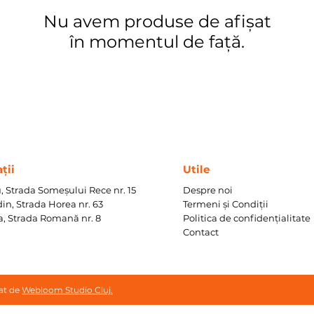
Nu avem produse de afișat
în momentul de față.
ții
Utile
, Strada Someșului Rece nr. 15
Despre noi
in, Strada Horea nr. 63
Termeni și Condiții
a, Strada Romană nr. 8
Politica de confidențialitate
Contact
at de
Webloom Studio Cluj.