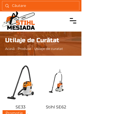
Utilaje de Curătat
Acasă
-
Produse
- Utilaje de curatat
SE33
Stihl SE62
Promotie