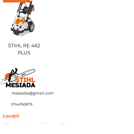
STIHL RE 462
PLUS
mesiada@gmail.com
0744763679
Locații
Gilău, Strada Someșului Rece nr. 15
Huedin, Strada Horea nr. 63