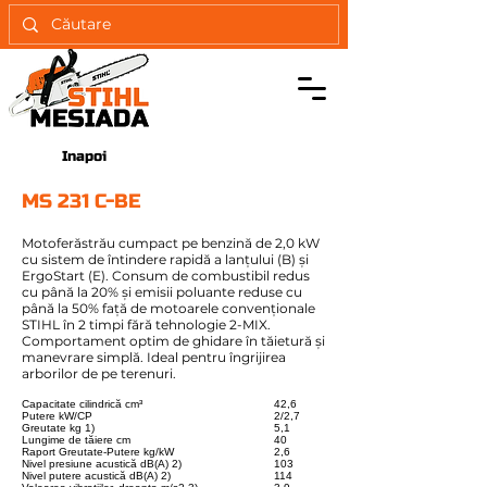
Inapoi
MS 231 C-BE
Motoferăstrău cumpact pe benzină de 2,0 kW
cu sistem de întindere rapidă a lanţului (B) şi
ErgoStart (E). Consum de combustibil redus
cu până la 20% şi emisii poluante reduse cu
până la 50% faţă de motoarele convenţionale
STIHL în 2 timpi fără tehnologie 2-MIX.
Comportament optim de ghidare în tăietură şi
manevrare simplă. Ideal pentru îngrijirea
arborilor de pe terenuri.
Capacitate cilindrică cm³
42,6
Putere kW/CP
2/2,7
Greutate kg 1)
5,1
Lungime de tăiere cm
40
Raport Greutate-Putere kg/kW
2,6
Nivel presiune acustică dB(A) 2)
103
Nivel putere acustică dB(A) 2)
114