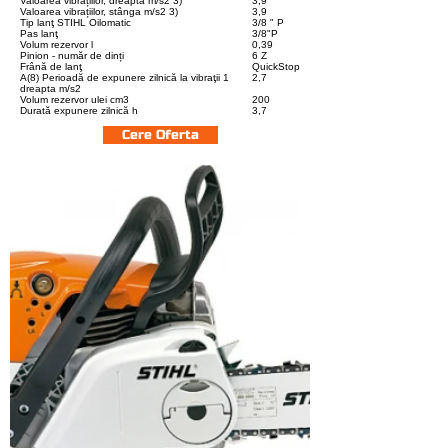
Valoarea vibrațiilor, dreapta m/s2 3)
3,9
Valoarea vibrațiilor, stânga m/s2 3)
3,9
Tip lanţ STIHL Oilomatic
3/8 " P
Pas lanţ
3/8"P
Volum rezervor l
0,39
Pinion - număr de dinți
6 Z
Frână de lanţ
QuickStop
A(8) Perioadă de expunere zilnică la vibraţii 1
2,7
dreapta m/s2
Volum rezervor ulei cm3
200
Durată expunere zilnică h
3,7
Cere Oferta