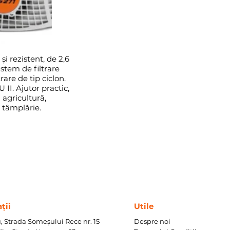
şi rezistent, de 2,6
stem de filtrare
rare de tip ciclon.
II. Ajutor practic,
 agricultură,
i tâmplărie.
ții
Utile
, Strada Someșului Rece nr. 15
Despre noi