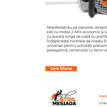
Motoferăstrău pe benzină, versatil 
kW cu motor 2-MIX economic şi si
cu durată lungă de viaţă cu prefilt
Îndeplineşte normele de mediu EU 
universal pentru activităţi precum
peisagistică, construcţii cu lemn ş
Cere Oferta
Loca
Gilău