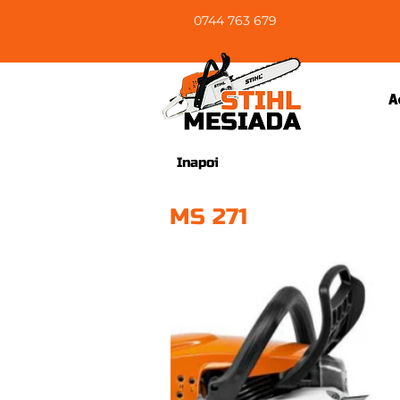
0744 763 679
A
Inapoi
MS 271