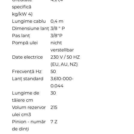
specifică
kg/kW 4)
Lungime cablu
0,4 m
Dimensiune lanţ
3/8 " P
Pas lanţ
3/8"P
Pompă ulei
nicht
verstellbar
Date electrice
230 V / 50 HZ
(EU, AU, NZ)
Frecvenţă Hz
50
Lanţ standard
3.610-000-
0.044
Lungime de
30
tăiere cm
Volum rezervor
215
ulei cm3
Pinion - număr
7 Z
de dinți