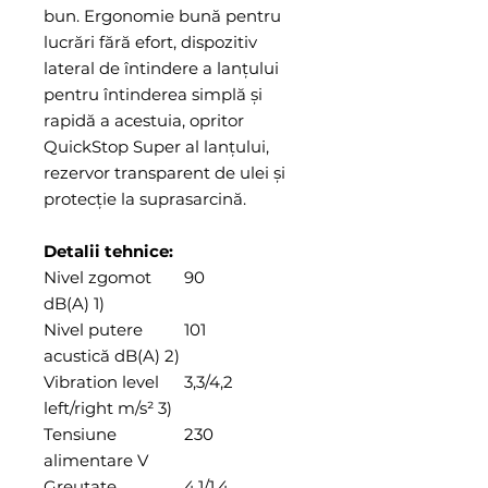
bun. Ergonomie bună pentru
lucrări fără efort, dispozitiv
lateral de întindere a lanţului
pentru întinderea simplă şi
rapidă a acestuia, opritor
QuickStop Super al lanţului,
rezervor transparent de ulei şi
protecţie la suprasarcină.
Detalii tehnice:
Nivel zgomot
90
dB(A) 1)
Nivel putere
101
acustică dB(A) 2)
Vibration level
3,3/4,2
left/right m/s² 3)
Tensiune
230
alimentare V
Greutate
4,1/1,4