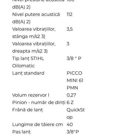
dB(A) 2)
Nivel putere acustică
112
dB(A) 2)
Valoarea vibrațiilor,
3,5
stânga m/s2 3)
Valoarea vibrațiilor,
3
dreapta m/s2 3)
Tip lanţ STIHL
3/8 " P
Oilomatic
Lanţ standard
PICCO
MINI 61
PMN
Volum rezervor l
0,27
Pinion - număr de dinți
6 Z
Frână de lanţ
QuickSt
op
Lungime de tăiere cm
40
Pas lanţ
3/8"P