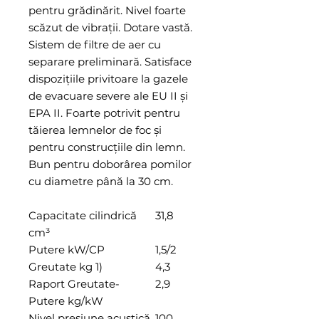
pentru grădinărit. Nivel foarte
scăzut de vibraţii. Dotare vastă.
Sistem de filtre de aer cu
separare preliminară. Satisface
dispoziţiile privitoare la gazele
de evacuare severe ale EU II şi
EPA II. Foarte potrivit pentru
tăierea lemnelor de foc şi
pentru construcţiile din lemn.
Bun pentru doborârea pomilor
cu diametre până la 30 cm.
Capacitate cilindrică
31,8
cm³
Putere kW/CP
1,5/2
Greutate kg 1)
4,3
Raport Greutate-
2,9
Putere kg/kW
Nivel presiune acustică
100