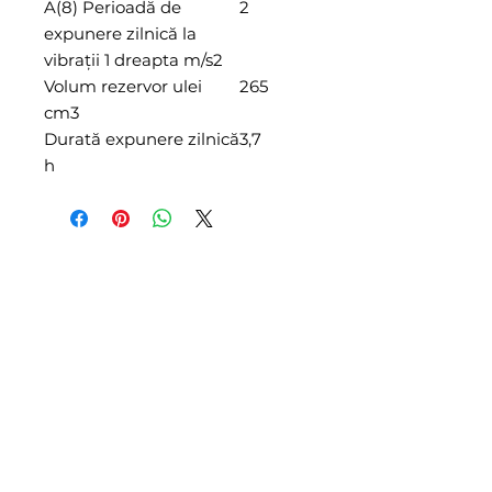
A(8) Perioadă de
2
expunere zilnică la
vibraţii 1 dreapta m/s2
Volum rezervor ulei
265
cm3
Durată expunere zilnică
3,7
h
Cere Ofera
mesiada@gmail.com
0744763679