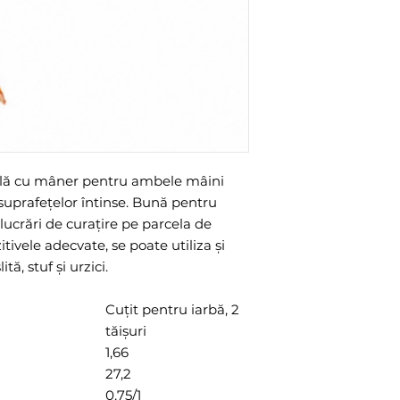
ală cu mâner pentru ambele mâini
uprafeţelor întinse. Bună pentru
lucrări de curaţire pe parcela de
tivele adecvate, se poate utiliza şi
ă, stuf şi urzici.
Cuţit pentru iarbă, 2
tăişuri
1,66
27,2
0,75/1