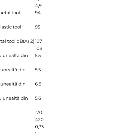
4,9
metal tool
94
astic tool
95
al tool dB(A) 2)
107
108
cu unealtă din
5,5
u unealtă din
5,5
u unealtă din
6,8
cu unealtă din
5,6
170
420
0,33