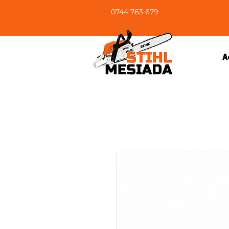
0744 763 679
A