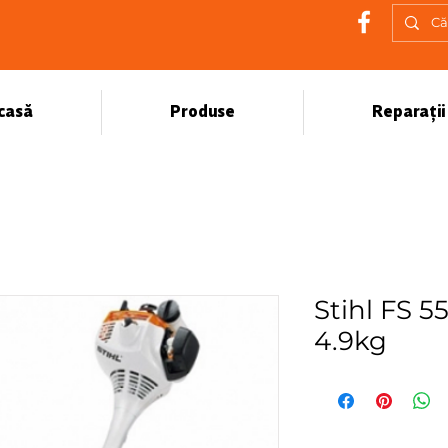
casă
Produse
Reparații
Stihl FS 5
4.9kg