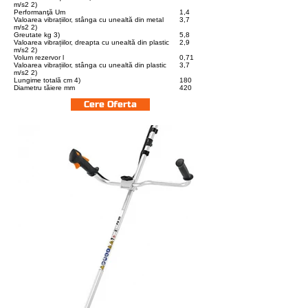
m/s2 2)
Performanţă Um
1,4
Valoarea vibrațiilor, stânga cu unealtă din metal
3,7
m/s2 2)
Greutate kg 3)
5,8
Valoarea vibrațiilor, dreapta cu unealtă din plastic
2,9
m/s2 2)
Volum rezervor l
0,71
Valoarea vibrațiilor, stânga cu unealtă din plastic
3,7
m/s2 2)
Lungime totală cm 4)
180
Diametru tăiere mm
420
Cere Oferta