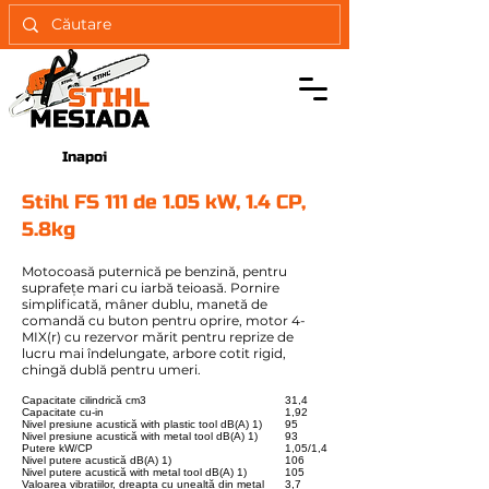
Inapoi
Stihl FS 111 de 1.05 kW, 1.4 CP,
5.8kg
Motocoasă puternică pe benzină, pentru
suprafeţe mari cu iarbă teioasă. Pornire
simplificată, mâner dublu, manetă de
comandă cu buton pentru oprire, motor 4-
MIX(r) cu rezervor mărit pentru reprize de
lucru mai îndelungate, arbore cotit rigid,
chingă dublă pentru umeri.
Capacitate cilindrică cm3
31,4
Capacitate cu-in
1,92
Nivel presiune acustică with plastic tool dB(A) 1)
95
Nivel presiune acustică with metal tool dB(A) 1)
93
Putere kW/CP
1,05/1,4
Nivel putere acustică dB(A) 1)
106
Nivel putere acustică with metal tool dB(A) 1)
105
Valoarea vibrațiilor, dreapta cu unealtă din metal
3,7