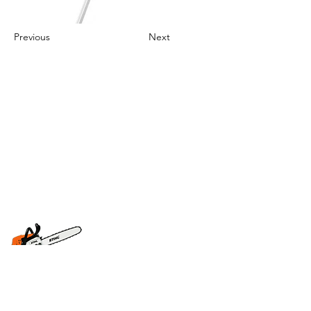
Previous
Next
mesiada@gmail.com
0744763679