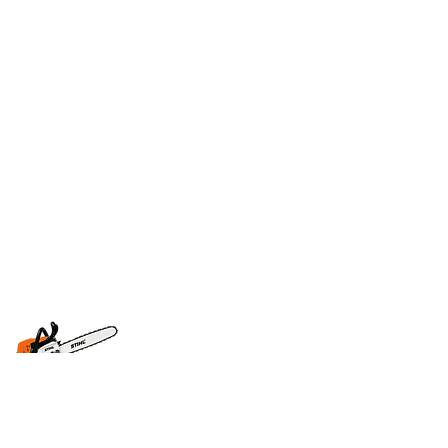
mesiada@gmail.com
0744763679