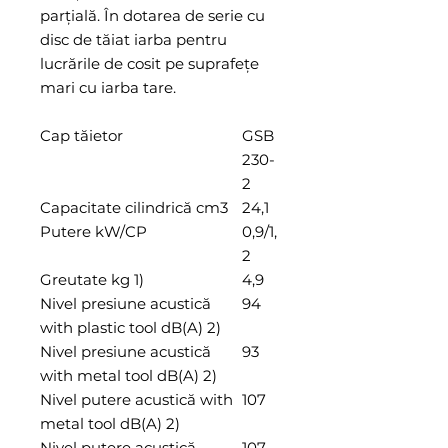
parţială. În dotarea de serie cu
disc de tăiat iarba pentru
lucrările de cosit pe suprafeţe
mari cu iarba tare.
Cap tăietor
GSB
230-
2
Capacitate cilindrică cm3
24,1
Putere kW/CP
0,9/1,
2
Greutate kg 1)
4,9
Nivel presiune acustică
94
with plastic tool dB(A) 2)
Nivel presiune acustică
93
with metal tool dB(A) 2)
Nivel putere acustică with
107
metal tool dB(A) 2)
Nivel putere acustică
107