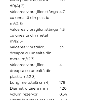
dB(A) 2)
Valoarea vibrațiilor, stânga
4,7
cu unealtă din plastic
m/s2 3)
Valoarea vibrațiilor, stânga
4,3
cu unealtă din metal
m/s2 3)
Valoarea vibrațiilor,
3,5
dreapta cu unealtă din
metal m/s2 3)
Valoarea vibrațiilor,
4
dreapta cu unealtă din
plastic m/s2 3)
Lungime totală cm 4)
178
Diametru tăiere mm
420
Volum rezervor l
0,54
Viteza la putere maximă
8.50
Um
0