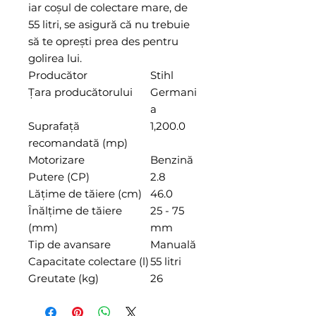
iar coșul de colectare mare, de
55 litri, se asigură că nu trebuie
să te oprești prea des pentru
golirea lui.
Producător
Stihl
Țara producătorului
Germani
a
Suprafață
1,200.0
recomandată (mp)
Motorizare
Benzină
Putere (CP)
2.8
Lățime de tăiere (cm)
46.0
Înălțime de tăiere
25 - 75
(mm)
mm
Tip de avansare
Manuală
Capacitate colectare (l)
55 litri
Greutate (kg)
26